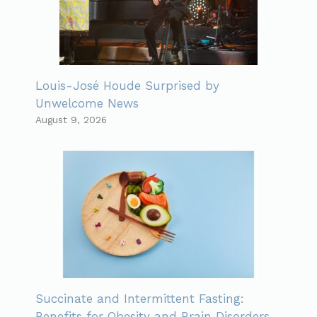
Louis-José Houde Surprised by
Unwelcome News
August 9, 2026
Succinate and Intermittent Fasting:
Benefits for Obesity and Brain Disorders