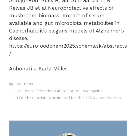
Araújo-Rodrigues H, Garzón-García L, N
Relvas JB et al Neuroprotective effects of
mushroom biomass: Impact of serum-
available and gut microbiota metabolites in
Caenorhabditis elegans models of Alzheimer’s
disease.
https://eurofoodchem2025.schems.sk/abstracts
/
Abbonati a Karla Miller
Categories
Wellness
Has Jean-Sébastien Girard Found Love Again?
8 Quebec Artists Nominated for the 2026 Juno Awards